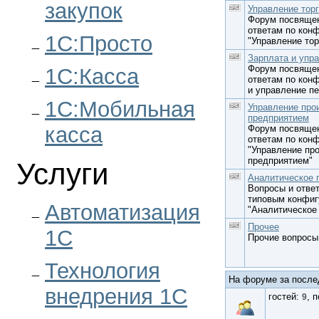
закупок
Управление тор
Форум посвящен
ответам по кон
1С:Просто
"Управление тор
Зарплата и упр
Форум посвящен
1С:Касса
ответам по кон
и управление п
1С:Мобильная
Управление про
предприятием
касса
Форум посвящен
ответам по кон
"Управление пр
предприятием"
Услуги
Аналитическое 
Вопросы и отве
типовым конфиг
Автоматизация
"Аналитическое
Прочее
1С
Прочие вопросы
Технология
На форуме за послед
внедрения 1С
гостей:
, 
9