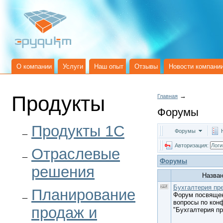
О компании
Услуги
Наш опыт
Отзывы
Новости компани
Продукты
→
Главная
Форумы
Продукты 1C
Форумы
Авторизация:
Отраслевые
Форумы
решения
Назва
Бухгалтерия пр
Планирование
Форум посвящен
вопросы по кон
продаж и
"Бухгалтерия п