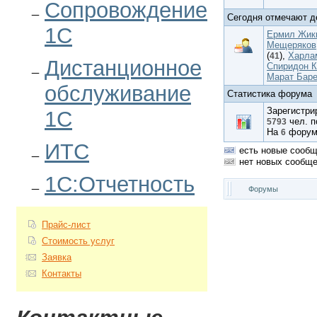
Сопровождение
Сегодня отмечают д
1С
Ермил Жик
Мещеряков
(
),
Харла
41
Дистанционное
Спиридон К
Марат Бар
обслуживание
Статистика форума
Зарегистр
1С
чел. п
5793
На
фору
6
ИТС
есть новые сооб
нет новых сообщ
1С:Отчетность
Форумы
Прайс-лист
Стоимость услуг
Заявка
Контакты